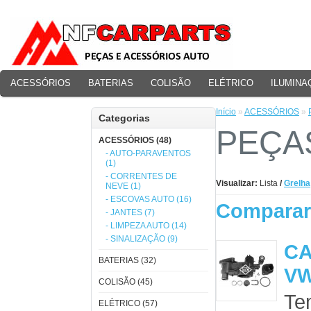
ACESSÓRIOS
BATERIAS
COLISÃO
ELÉTRICO
ILUMINA
PERFORMANCE
Início
»
ACESSÓRIOS
»
Categorias
PEÇA
ACESSÓRIOS (48)
- AUTO-PARAVENTOS
(1)
- CORRENTES DE
Visualizar:
Lista
/
Grelha
NEVE (1)
- ESCOVAS AUTO (16)
Comparar 
- JANTES (7)
- LIMPEZA AUTO (14)
- SINALIZAÇÃO (9)
CA
BATERIAS (32)
VW
COLISÃO (45)
Te
ELÉTRICO (57)