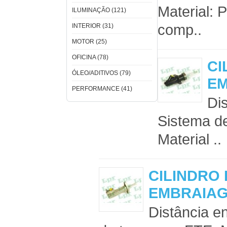
Material: 
ILUMINAÇÃO (121)
comp..
INTERIOR (31)
MOTOR (25)
OFICINA (78)
CI
ÓLEO/ADITIVOS (79)
E
PERFORMANCE (41)
Di
Sistema d
Material ..
CILINDRO
EMBRAIA
Distância e