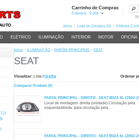
Carrinho de Compras
0 item(s) - 0,00€
Be
Início
Lista de Desejos (0)
A Minha Cont
ÃO
ELÉTRICO
ILUMINAÇÃO
INTERIOR
MOTOR
OFICINA
Início
»
ILUMINAÇÃO
»
FARÓIS PRINCIPAIS
»
SEAT
SEAT
Visualizar:
Lista
/
Grelha
Ordenar p
Comparar Produto (0)
FAROL PRINCIPAL - DIREITO - SEAT IBIZA 6L (2002-2
Local de montagem: direita (unidade) Circulação pela
esquerda/direita: para circulação pela ..
12)
IS
 -
FAROL PRINCIPAL - DIREITO - SEAT IBIZA 6L (2002-2