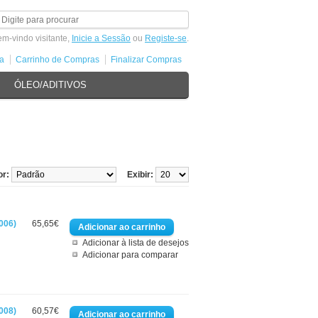
m-vindo visitante,
Inicie a Sessão
ou
Registe-se
.
a
Carrinho de Compras
Finalizar Compras
ÓLEO/ADITIVOS
or:
Exibir:
006)
65,65€
Adicionar à lista de desejos
Adicionar para comparar
008)
60,57€