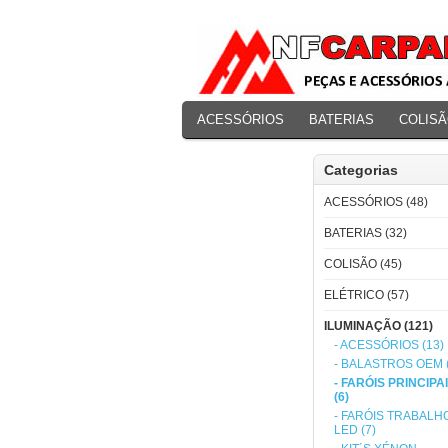
ACESSÓRIOS
BATERIAS
COLIS
PERFORMANCE
Categorias
ACESSÓRIOS (48)
BATERIAS (32)
COLISÃO (45)
ELÉTRICO (57)
ILUMINAÇÃO (121)
- ACESSÓRIOS (13)
- BALASTROS OEM (
- FARÓIS PRINCIPA
(6)
- FARÓIS TRABALHO
LED (7)