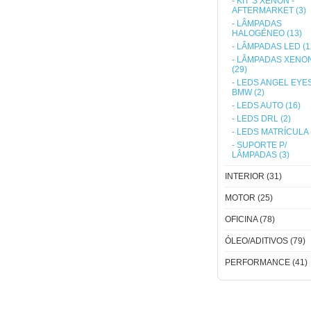
- KIT´S XÉNON -
AFTERMARKET (3)
- LÂMPADAS
HALOGÉNEO (13)
- LÂMPADAS LED (1
- LÂMPADAS XENO
(29)
- LEDS ANGEL EYES
BMW (2)
- LEDS AUTO (16)
- LEDS DRL (2)
- LEDS MATRÍCULA 
- SUPORTE P/
LÂMPADAS (3)
INTERIOR (31)
MOTOR (25)
OFICINA (78)
ÓLEO/ADITIVOS (79)
PERFORMANCE (41)