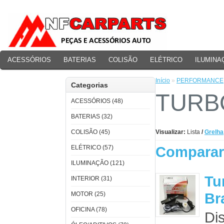
ACESSÓRIOS
BATERIAS
COLISÃO
ELÉTRICO
ILUMINA
PERFORMANCE
Início
»
PERFORMANCE
Categorias
TURB
ACESSÓRIOS (48)
BATERIAS (32)
COLISÃO (45)
Visualizar:
Lista
/
Grelha
Comparar 
ELÉTRICO (57)
ILUMINAÇÃO (121)
Tu
INTERIOR (31)
Br
MOTOR (25)
OFICINA (78)
Dis