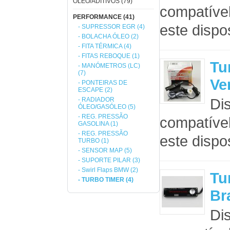
ÓLEO/ADITIVOS (79)
compatível
PERFORMANCE (41)
este dispo
- SUPRESSOR EGR (4)
- BOLACHA ÓLEO (2)
- FITA TÉRMICA (4)
- FITAS REBOQUE (1)
Tu
- MANÓMETROS (LC)
(7)
Ve
- PONTEIRAS DE
ESCAPE (2)
Dis
- RADIADOR
ÓLEO/GASÓLEO (5)
- REG. PRESSÃO
compatível
GASOLINA (1)
- REG. PRESSÃO
este dispo
TURBO (1)
- SENSOR MAP (5)
- SUPORTE PILAR (3)
- Swirl Flaps BMW (2)
Tu
- TURBO TIMER (4)
Br
Dis