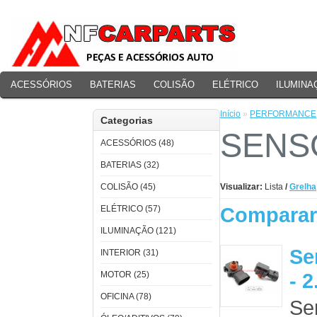
ACESSÓRIOS
BATERIAS
COLISÃO
ELÉTRICO
ILUMINA
PERFORMANCE
Início
»
PERFORMANCE
Categorias
SENS
ACESSÓRIOS (48)
BATERIAS (32)
COLISÃO (45)
Visualizar:
Lista
/
Grelha
Comparar 
ELÉTRICO (57)
ILUMINAÇÃO (121)
Se
INTERIOR (31)
- 
MOTOR (25)
OFICINA (78)
Se