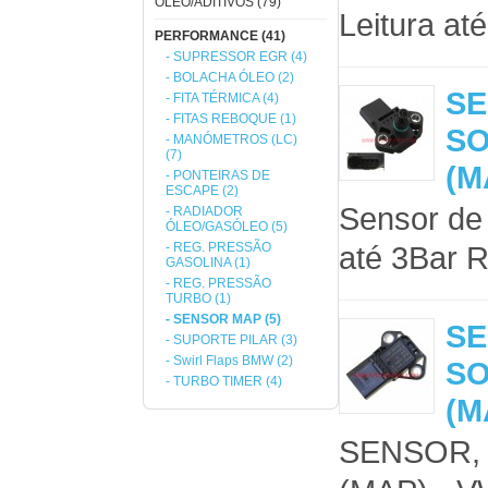
ÓLEO/ADITIVOS (79)
Leitura at
PERFORMANCE (41)
- SUPRESSOR EGR (4)
- BOLACHA ÓLEO (2)
SE
- FITA TÉRMICA (4)
- FITAS REBOQUE (1)
S
- MANÓMETROS (LC)
(7)
(M
- PONTEIRAS DE
ESCAPE (2)
Sensor de 
- RADIADOR
ÓLEO/GASÓLEO (5)
- REG. PRESSÃO
até 3Bar 
GASOLINA (1)
- REG. PRESSÃO
TURBO (1)
- SENSOR MAP (5)
SE
- SUPORTE PILAR (3)
- Swirl Flaps BMW (2)
S
- TURBO TIMER (4)
(M
SENSOR,