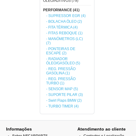
ÓLEO/ADITIVOS (79)
PERFORMANCE (41)
- SUPRESSOR EGR (4)
- BOLACHA ÓLEO (2)
- FITA TÉRMICA (4)
- FITAS REBOQUE (1)
- MANÓMETROS (LC)
(7)
- PONTEIRAS DE
ESCAPE (2)
- RADIADOR
ÓLEO/GASÓLEO (5)
- REG. PRESSÃO
GASOLINA (1)
- REG. PRESSÃO
TURBO (1)
- SENSOR MAP (5)
- SUPORTE PILAR (3)
- Swirl Flaps BMW (2)
- TURBO TIMER (4)
Informações
Atendimento ao cliente