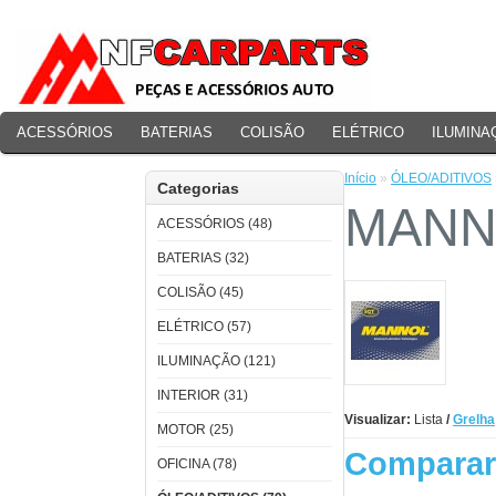
ACESSÓRIOS
BATERIAS
COLISÃO
ELÉTRICO
ILUMINA
PERFORMANCE
Início
»
ÓLEO/ADITIVOS
Categorias
MANN
ACESSÓRIOS (48)
BATERIAS (32)
COLISÃO (45)
ELÉTRICO (57)
ILUMINAÇÃO (121)
INTERIOR (31)
Visualizar:
Lista
/
Grelha
MOTOR (25)
Comparar 
OFICINA (78)